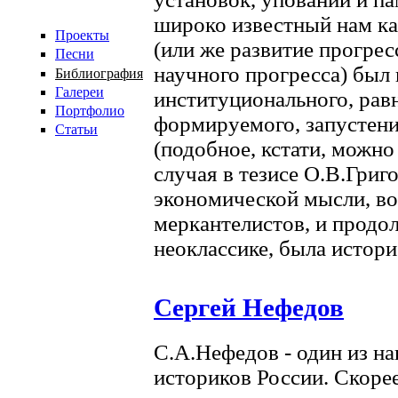
широко известный нам ка
Проекты
(или же развитие прогрес
Песни
научного прогресса) был
Библиография
Галереи
институционального, рав
Портфолио
формируемого, запустен
Статьи
(подобное, кстати, можно
случая в тезисе О.В.Григ
экономической мысли, во
меркантелистов, и продо
неоклассике, была историе
Сергей Нефедов
С.А.Нефедов - один из н
историков России. Скорее