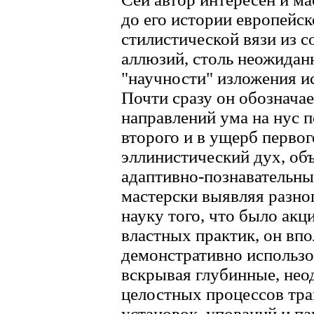
до его истории европейск
стилистической вязи из 
аллюзий, столь неожиданн
"научности" изложения и
Почти сразу он обозначае
направлений ума на нус п
второго и в ущерб первог
эллинистический дух, об
адаптивно-познавательны
мастерски выявляя разно
науку того, что было ак
властных практик, он вп
демонстративно использо
вскрывая глубинные, нео
целостных процессов тра
установок, упований и па