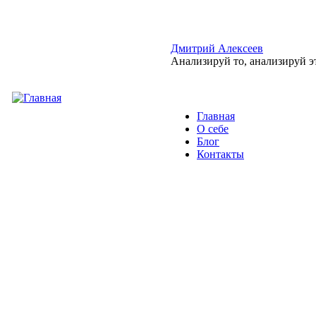
Перейти к основному содержанию
Дмитрий Алексеев
Анализируй то, анализируй э
Главная
О себе
Главное меню
Блог
Контакты